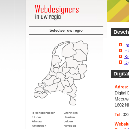
Selecteer uw regio
Besch
In
Hi
Kr
Di
Digita
Adres:
Digital
Meeuwe
1602 N
's-Hertogenbosch
Groningen
Tel.
022
't Gooi
Haarlem
Alkmaar
Leiden
Websit
Amersfoort
Nijmegen