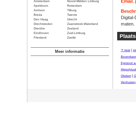
Email.
Amsterdam
Noord-Midden Limburg
Apeldoorn
Rotterdam
Arnhem
Tilburg
Beschri
Breda
Twente
Digital
Den Haag
Utrecht
maten. 
Drechtsteden
Zaanstreek-Waterland
Drenthe
Zeeland
Eindhoven
Zuid-Limburg
Plaats
Friesland
Zwolle
|
'T Veld
Ak
Meer informatie
Bovenkars
Egmond aa
Hippolytus
|
Obdam
O
Venhuizen