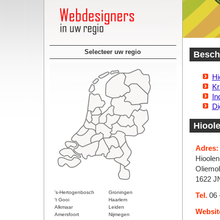
Selecteer uw regio
Beschi
Hi
Kr
In
Di
Hiool
Adres:
Hioolen
Oliemo
1622 J
's-Hertogenbosch
Groningen
Tel.
06 
't Gooi
Haarlem
Alkmaar
Leiden
Websit
Amersfoort
Nijmegen