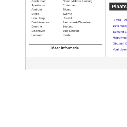
Amsterdam
Noord-Midden Limburg
Apeldoorn
Rotterdam
Plaats
Arnhem
Tilburg
Breda
Twente
Den Haag
Utrecht
|
'T Veld
Ak
Drechtsteden
Zaanstreek-Waterland
Bovenkars
Drenthe
Zeeland
Eindhoven
Zuid-Limburg
Egmond aa
Friesland
Zwolle
Hippolytus
|
Obdam
O
Meer informatie
Venhuizen