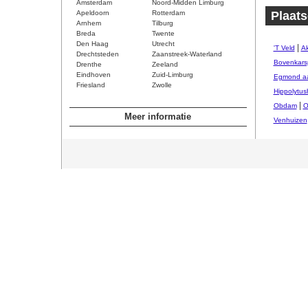
Amsterdam
Noord-Midden Limburg
Apeldoorn
Rotterdam
Plaats
Arnhem
Tilburg
Breda
Twente
Den Haag
Utrecht
|
'T Veld
Ak
Drechtsteden
Zaanstreek-Waterland
Bovenkars
Drenthe
Zeeland
Eindhoven
Zuid-Limburg
Egmond aa
Friesland
Zwolle
Hippolytus
|
Obdam
O
Meer informatie
Venhuizen