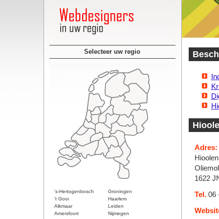
Selecteer uw regio
Beschi
In
Kr
Di
Hi
Hiool
Adres:
Hioolen
Oliemo
1622 J
's-Hertogenbosch
Groningen
Tel.
06 
't Gooi
Haarlem
Alkmaar
Leiden
Websit
Amersfoort
Nijmegen