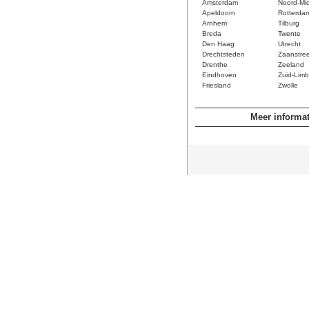
Amsterdam
Noord-Mi
Apeldoorn
Rotterda
Arnhem
Tilburg
Breda
Twente
Den Haag
Utrecht
Drechtsteden
Zaanstre
Drenthe
Zeeland
Eindhoven
Zuid-Limb
Friesland
Zwolle
Meer informat