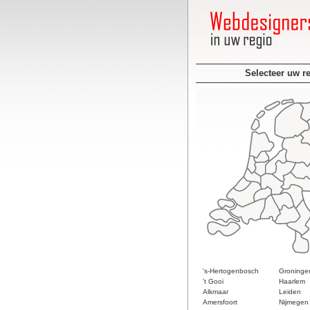
Selecteer uw r
's-Hertogenbosch
Groninge
't Gooi
Haarlem
Alkmaar
Leiden
Amersfoort
Nijmegen