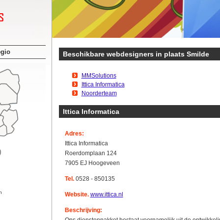
egio
Beschikbare webdesigners in plaats Smilde
MMSolutions
Ittica Informatica
Noorderteam
Ittica Informatica
Adres:
Ittica Informatica
Roerdomplaan 124
7905 EJ Hoogeveen
Tel.
0528 - 850135
n
Website.
www.ittica.nl
Beschrijving: