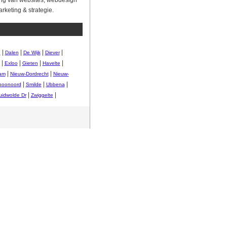
ing van websites, webdesign
keting & strategie.
|
|
|
|
n
Dalen
De Wijk
Diever
|
|
|
|
Exloo
Gieten
Havelte
|
|
am
Nieuw-Dordrecht
Nieuw-
|
|
|
hoonoord
Smilde
Ubbena
|
|
uidwolde Dr
Zwiggelte