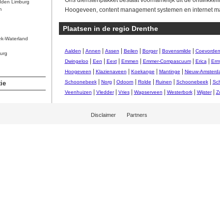
Ons dienstenpakket bestaat voornamelijk uit de ontwikkel
dden Limburg
m
Hoogeveen, content management systemen en internet mar
Plaatsen in de regio Drenthe
ek-Waterland
|
|
|
|
|
|
Aalden
Annen
Assen
Beilen
Borger
Bovensmilde
Coevorde
urg
|
|
|
|
|
|
Dwingeloo
Een
Eext
Emmen
Emmer-Compascuum
Erica
Erm
|
|
|
|
Hoogeveen
Klazienaveen
Koekange
Mantinge
Nieuw-Amsterd
|
|
|
|
|
|
Schoonebeek
Norg
Odoorn
Rolde
Ruinen
Schoonebeek
Sc
ie
|
|
|
|
|
|
Veenhuizen
Vledder
Vries
Wapserveen
Westerbork
Wijster
Z
Disclaimer
Partners