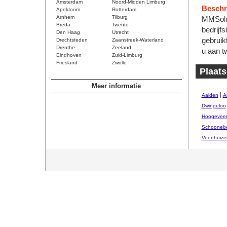
Amsterdam
Noord-Midden Limburg
Beschri
Apeldoorn
Rotterdam
Arnhem
Tilburg
MMSolut
Breda
Twente
bedrijf
Den Haag
Utrecht
gebruik
Drechtsteden
Zaanstreek-Waterland
Drenthe
Zeeland
u aan t
Eindhoven
Zuid-Limburg
Friesland
Zwolle
Plaats
Meer informatie
|
Aalden
A
Dwingeloo
Hoogevee
Schooneb
Veenhuize