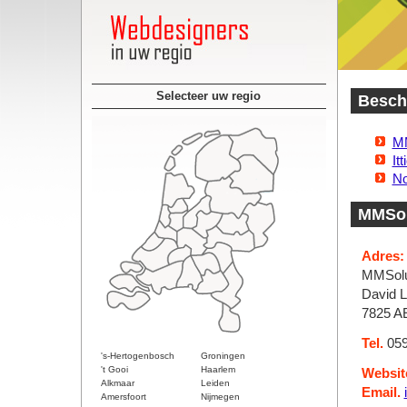
Selecteer uw regio
Beschi
MM
It
No
MMSol
Adres:
MMSolu
David L
7825 
Tel.
059
's-Hertogenbosch
Groningen
't Gooi
Haarlem
Websit
Alkmaar
Leiden
Email.
Amersfoort
Nijmegen