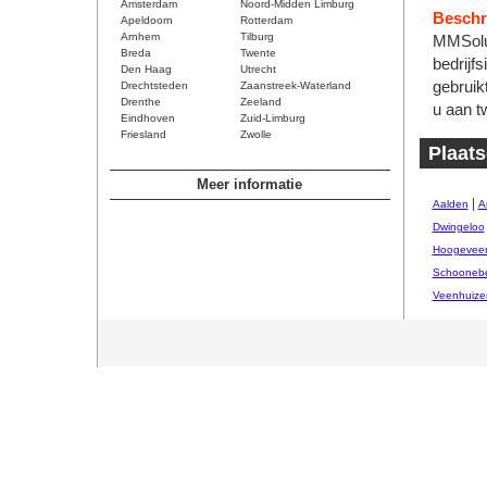
Amsterdam
Noord-Midden Limburg
Beschri
Apeldoorn
Rotterdam
Arnhem
Tilburg
MMSolut
Breda
Twente
bedrijf
Den Haag
Utrecht
gebruik
Drechtsteden
Zaanstreek-Waterland
Drenthe
Zeeland
u aan t
Eindhoven
Zuid-Limburg
Friesland
Zwolle
Plaats
Meer informatie
|
Aalden
A
Dwingeloo
Hoogevee
Schooneb
Veenhuize