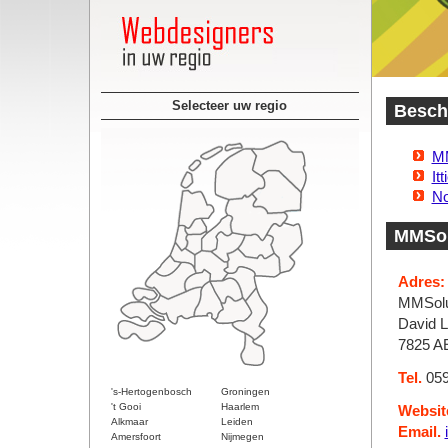
Selecteer uw regio
Besch
MM
It
No
MMSol
Adres:
MMSolu
David L
7825 
Tel.
059
's-Hertogenbosch
Groningen
't Gooi
Haarlem
Websit
Alkmaar
Leiden
Email.
Amersfoort
Nijmegen