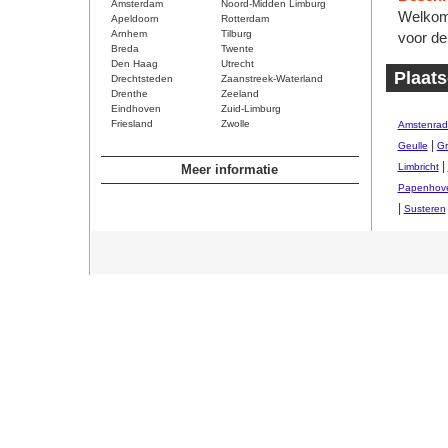
Amsterdam
Noord-Midden Limburg
Welkom 
Apeldoorn
Rotterdam
Arnhem
Tilburg
voor de
Breda
Twente
Den Haag
Utrecht
Plaats
Drechtsteden
Zaanstreek-Waterland
Drenthe
Zeeland
Eindhoven
Zuid-Limburg
Friesland
Zwolle
Amstenrad
|
Geulle
Gr
|
Limbricht
Meer informatie
Papenhov
|
Susteren