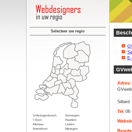
Selecteer uw regio
Besch
GV
Sj
E-
GVweb
Adres:
GVwebp
Sittard
Tel.
06 
's-Hertogenbosch
Groningen
't Gooi
Haarlem
Websit
Alkmaar
Leiden
Amersfoort
Nijmegen
Beschri