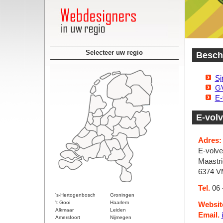
Selecteer uw regio
Besch
Sj
GV
E-
E-vol
Adres:
E-volve
Maastri
6374 V
Tel.
06 
's-Hertogenbosch
Groningen
't Gooi
Haarlem
Websit
Alkmaar
Leiden
Email.
Amersfoort
Nijmegen