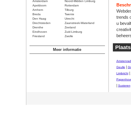
Amsterdam
Noord-Midden Limburg
Beschri
Apeldoorn
Rotterdam
Arnhem
Tilburg
Webdesi
Breda
Twente
trends 
Den Haag
Utrecht
u beval
Drechtsteden
Zaanstreek-Waterland
Drenthe
Zeeland
creativ
Eindhoven
Zuid-Limburg
beheers
Friesland
Zwolle
Plaats
Meer informatie
Amstenrad
|
Geulle
Gr
|
Limbricht
Papenhov
|
Susteren