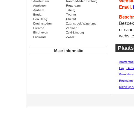
Websit
Amsterdam
Noord-Midden Limburg
Apeldoorn
Rotterdam
Email.
Arnhem
Tilburg
Breda
Twente
Beschri
Den Haag
Utrecht
Bezoeke
Drechtsteden
Zaanstreek-Waterland
Drenthe
Zeeland
of naar
Eindhoven
Zuid-Limburg
website
Friesland
Zwolle
Plaats
Meer informatie
Ammerzod
|
Erp
Game
Gem Heus
Rosmalen
Michielsges