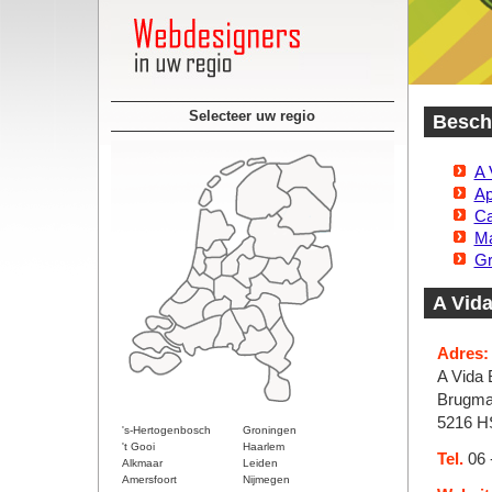
Selecteer uw regio
Besch
A 
Ap
Ca
Ma
Gr
A Vid
Adres:
A Vida 
Brugma
5216 H
's-Hertogenbosch
Groningen
't Gooi
Haarlem
Tel.
06 
Alkmaar
Leiden
Amersfoort
Nijmegen