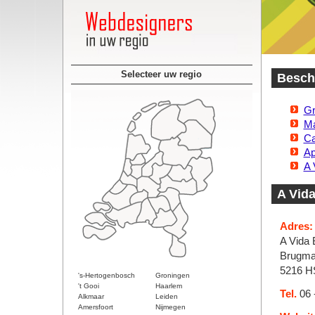
Selecteer uw regio
Besch
Gr
Ma
Ca
Ap
A 
A Vid
Adres:
A Vida 
Brugma
5216 H
's-Hertogenbosch
Groningen
't Gooi
Haarlem
Tel.
06 
Alkmaar
Leiden
Amersfoort
Nijmegen