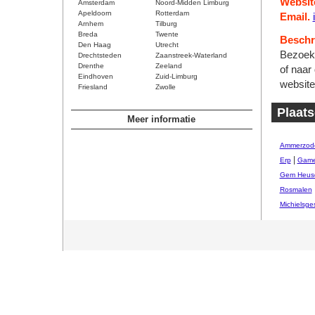
Websit
Amsterdam
Noord-Midden Limburg
Apeldoorn
Rotterdam
Email.
Arnhem
Tilburg
Breda
Twente
Beschri
Den Haag
Utrecht
Bezoeke
Drechtsteden
Zaanstreek-Waterland
Drenthe
Zeeland
of naar
Eindhoven
Zuid-Limburg
website
Friesland
Zwolle
Plaats
Meer informatie
Ammerzod
|
Erp
Game
Gem Heus
Rosmalen
Michielsges