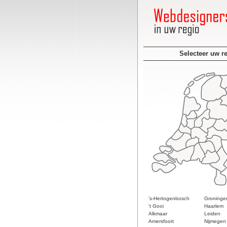
Selecteer uw r
's-Hertogenbosch
Groninge
't Gooi
Haarlem
Alkmaar
Leiden
Amersfoort
Nijmegen