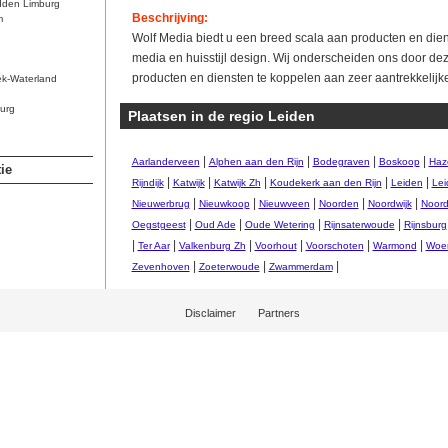
dden Limburg
Beschrijving:
m
Wolf Media biedt u een breed scala aan producten en diens
media en huisstijl design. Wij onderscheiden ons door de
producten en diensten te koppelen aan zeer aantrekkelijke
ek-Waterland
urg
Plaatsen in de regio Leiden
|
|
|
|
Aarlanderveen
Alphen aan den Rijn
Bodegraven
Boskoop
Haz
ie
|
|
|
|
|
Rijndijk
Katwijk
Katwijk Zh
Koudekerk aan den Rijn
Leiden
Lei
|
|
|
|
|
Nieuwerbrug
Nieuwkoop
Nieuwveen
Noorden
Noordwijk
Noord
|
|
|
|
Oegstgeest
Oud Ade
Oude Wetering
Rijnsaterwoude
Rijnsburg
|
|
|
|
|
|
Ter Aar
Valkenburg Zh
Voorhout
Voorschoten
Warmond
Woer
|
|
|
Zevenhoven
Zoeterwoude
Zwammerdam
Disclaimer
Partners