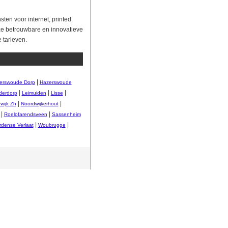
ten voor internet, printed
ze betrouwbare en innovatieve
 tarieven.
|
erswoude Dorp
Hazerswoude
|
|
|
derdorp
Leimuiden
Lisse
|
|
wijk Zh
Noordwijkerhout
|
|
Roelofarendsveen
Sassenheim
|
|
dense Verlaat
Woubrugge