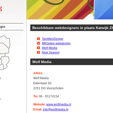
egio
Beschikbare webdesigners in plaats Katwijk Z
TwoMenDesign
MKGidee webdesign
Wolf Media
New Season
Wolf Media
Adres:
Wolf Media
Eikenlaan 93
2251 DG Voorschoten
Tel.
06 - 55174154
n
Website.
www.wolfmedia.nl
Email.
info@wolfmedia.nl