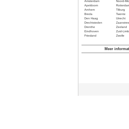
Amsterdam
Noord-Mi
Apeldoorn
Rotterda
Arnhem
Tilburg
Breda
Twente
Den Haag
Utrecht
Drechtsteden
Zaanstre
Drenthe
Zeeland
Eindhoven
Zuid-Limb
Friesland
Zwolle
Meer informat