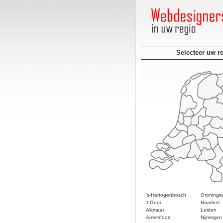
Selecteer uw r
's-Hertogenbosch
Groninge
't Gooi
Haarlem
Alkmaar
Leiden
Amersfoort
Nijmegen