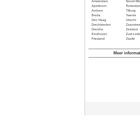
Amsterdam
Noord-Mi
Apeldoorn
Rotterda
Arnhem
Tilburg
Breda
Twente
Den Haag
Utrecht
Drechtsteden
Zaanstre
Drenthe
Zeeland
Eindhoven
Zuid-Limb
Friesland
Zwolle
Meer informat