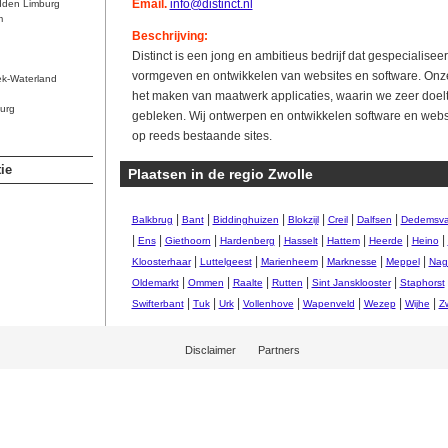
Email.
info@distinct.nl
dden Limburg
m
Beschrijving:
Distinct is een jong en ambitieus bedrijf dat gespecialiseer
vormgeven en ontwikkelen van websites en software. Onze k
ek-Waterland
het maken van maatwerk applicaties, waarin we zeer doeltr
urg
gebleken. Wij ontwerpen en ontwikkelen software en websi
op reeds bestaande sites.
ie
Plaatsen in de regio Zwolle
|
|
|
|
|
|
Balkbrug
Bant
Biddinghuizen
Blokzijl
Creil
Dalfsen
Dedemsva
|
|
|
|
|
|
|
|
Ens
Giethoorn
Hardenberg
Hasselt
Hattem
Heerde
Heino
|
|
|
|
|
Kloosterhaar
Luttelgeest
Marienheem
Marknesse
Meppel
Nag
|
|
|
|
|
Oldemarkt
Ommen
Raalte
Rutten
Sint Jansklooster
Staphorst
|
|
|
|
|
|
|
Swifterbant
Tuk
Urk
Vollenhove
Wapenveld
Wezep
Wijhe
Zw
Disclaimer
Partners