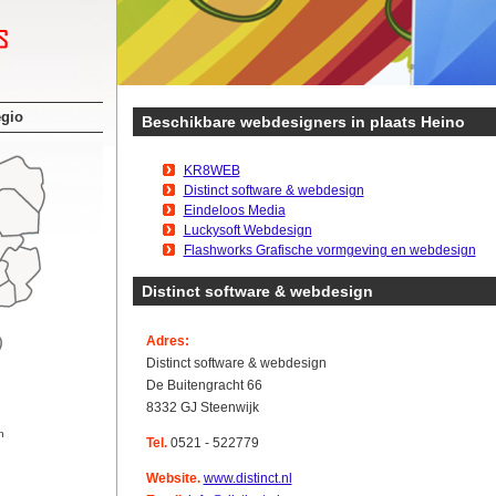
egio
Beschikbare webdesigners in plaats Heino
KR8WEB
Distinct software & webdesign
Eindeloos Media
Luckysoft Webdesign
Flashworks Grafische vormgeving en webdesign
Distinct software & webdesign
Adres:
Distinct software & webdesign
De Buitengracht 66
8332 GJ Steenwijk
n
Tel.
0521 - 522779
Website.
www.distinct.nl