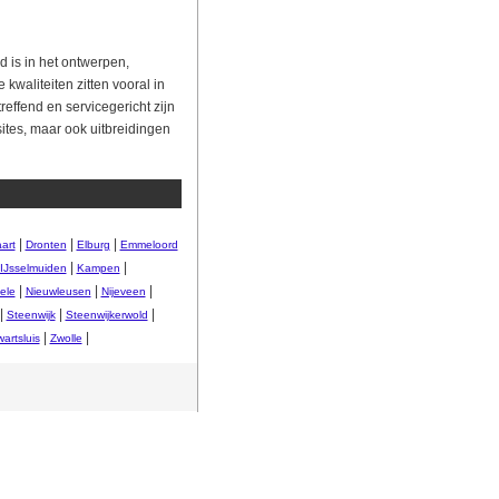
d is in het ontwerpen,
waliteiten zitten vooral in
effend en servicegericht zijn
tes, maar ook uitbreidingen
|
|
|
art
Dronten
Elburg
Emmeloord
|
|
IJsselmuiden
Kampen
|
|
|
ele
Nieuwleusen
Nijeveen
|
|
|
Steenwijk
Steenwijkerwold
|
|
artsluis
Zwolle